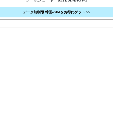
クーポンコード：
MYESIMNOW5
データ無制限
韓国
eSIMをお得にゲット
>>