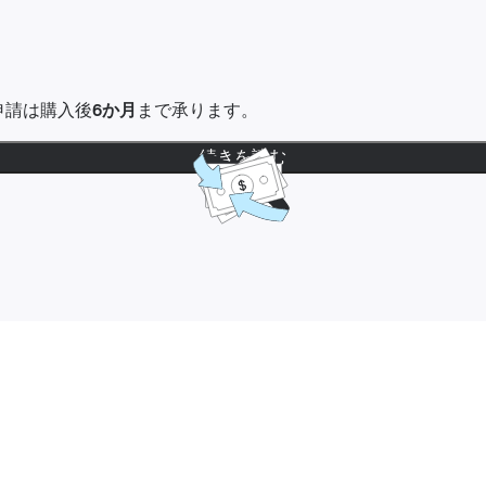
金申請は購入後
6か月
まで承ります。
続きを読む