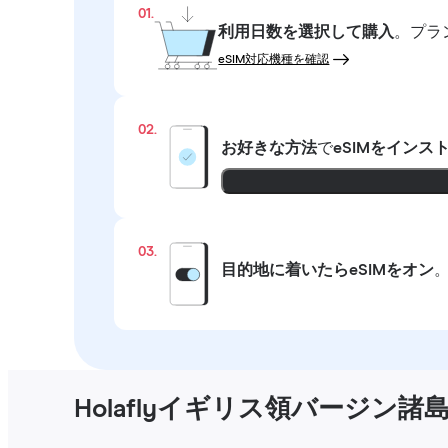
01.
利用日数を選択して購入
。プラ
eSIM対応機種を確認
02.
お好きな方法
で
eSIMをインス
03.
目的地に着いたらeSIMをオン
Holaflyイギリス領バージン諸