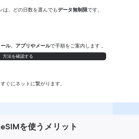
ンは、どの日数を選んでも
データ無制限
です。
トール
。
アプリやメール
で手順をご案内します 。
方法を確認する
。すぐにネットに繋がります。
島eSIMを使うメリット