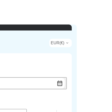
EUR
(
€
)