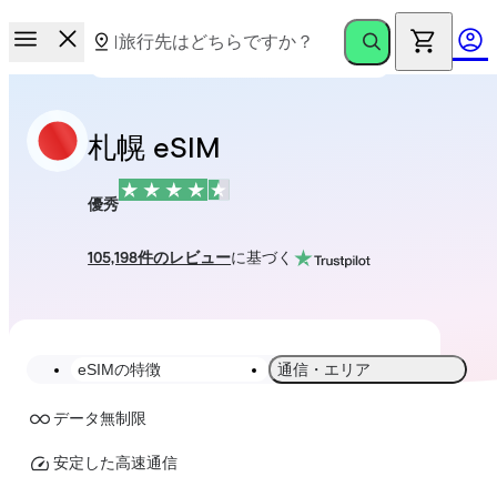
札幌 eSIM
優秀
105,198件のレビュー
に基づく
eSIMの特徴
通信・エリア
データ無制限
安定した高速通信