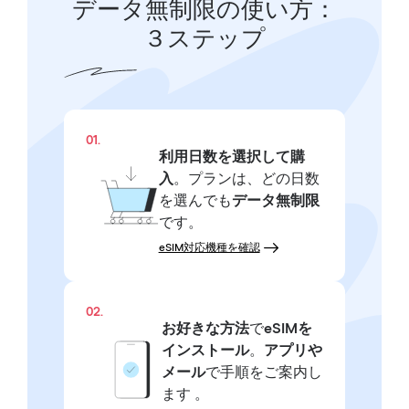
データ無制限の使い方：
３ステップ
01.
利用日数を選択して購
入
。プランは、どの日数
を選んでも
データ無制限
です。
eSIM対応機種を確認
02.
お好きな方法
で
eSIMを
インストール
。
アプリや
メール
で手順をご案内し
ます 。