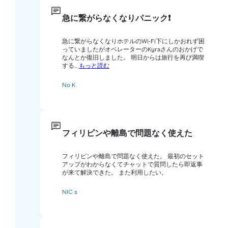
急に繋がらなくなりパニック❗️
急に繋がらなくなりホテルのWi-Fi下にしかおれず困
っていましたがオペレーターのKyraさんのおかげで
なんとか復旧しました。 明日からは旅行を再び満喫
する...
もっと読む
No K
フィリピンや離島で問題なく使えた
フィリピンや離島で問題なく使えた。 最初のセット
アップがわからなくてチャットで質問したら即返事
が来て解決できた。 また利用したい。
NIC s