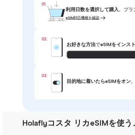
01.
利用日数を選択して購入
。プラ
eSIM対応機種を確認
02.
お好きな方法
で
eSIMをインス
03.
目的地に着いたらeSIMをオン
Holaflyコスタ リカeSIMを