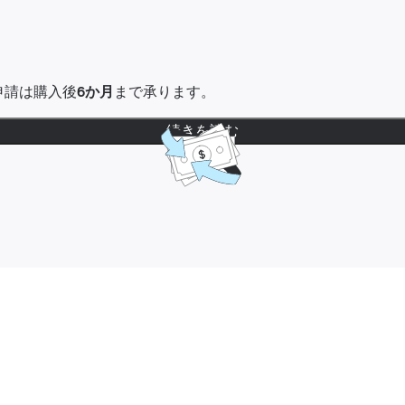
金申請は購入後
6か月
まで承ります。
続きを読む