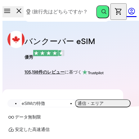
バンクーバー eSIM
優秀
105,198件のレビュー
に基づく
eSIMの特徴
通信・エリア
データ無制限
安定した高速通信