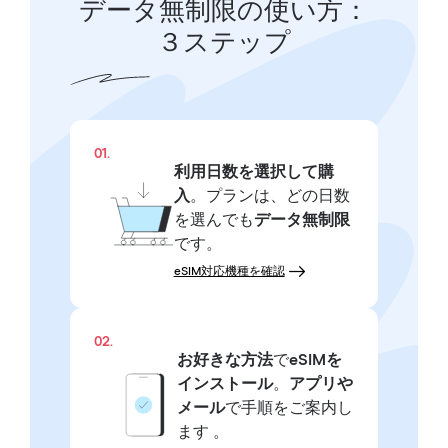
データ無制限の使い方：
３ステップ
01.
利用日数を選択して購
入
。プランは、どの日数
を選んでも
データ無制限
です。
eSIM対応機種を確認
02.
お好きな方法
で
eSIMを
インストール
。
アプリや
メール
で手順をご案内し
ます 。