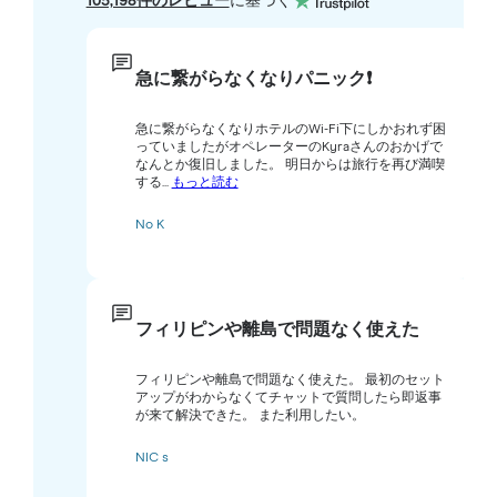
105,198件のレビュー
に基づく
急に繋がらなくなりパニック❗️
急に繋がらなくなりホテルのWi-Fi下にしかおれず困
っていましたがオペレーターのKyraさんのおかげで
なんとか復旧しました。 明日からは旅行を再び満喫
する...
もっと読む
No K
フィリピンや離島で問題なく使えた
フィリピンや離島で問題なく使えた。 最初のセット
アップがわからなくてチャットで質問したら即返事
が来て解決できた。 また利用したい。
NIC s