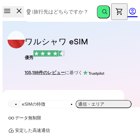
ワルシャワ eSIM
優秀
105,198件のレビュー
に基づく
eSIMの特徴
通信・エリア
データ無制限
安定した高速通信