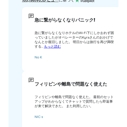
105,198件のレビュー
に基づく
急に繋がらなくなりパニック❗️
急に繋がらなくなりホテルのWi-Fi下にしかおれず困
っていましたがオペレーターのKyraさんのおかげで
なんとか復旧しました。 明日からは旅行を再び満喫
する...
もっと読む
No K
フィリピンや離島で問題なく使えた
フィリピンや離島で問題なく使えた。 最初のセット
アップがわからなくてチャットで質問したら即返事
が来て解決できた。 また利用したい。
NIC s