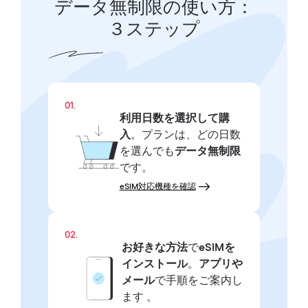
データ無制限の使い方：
３ステップ
01.
利用日数を選択して購
入
。プランは、どの日数
を選んでも
データ無制限
です。
eSIM対応機種を確認
02.
お好きな方法
で
eSIMを
インストール
。
アプリや
メール
で手順をご案内し
ます 。