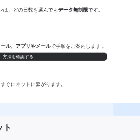
ンは、どの日数を選んでも
データ無制限
です。
トール
。
アプリやメール
で手順をご案内します 。
方法を確認する
。すぐにネットに繋がります。
ット