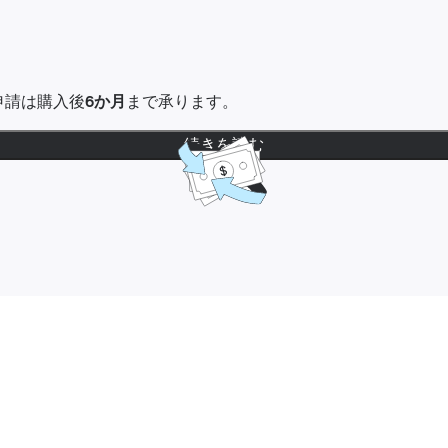
金申請は購入後
6か月
まで承ります。
続きを読む