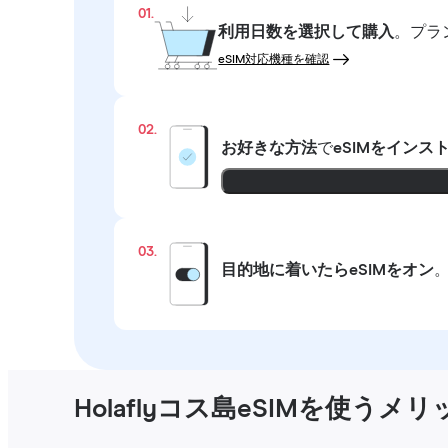
01.
利用日数を選択して購入
。プラ
eSIM対応機種を確認
02.
お好きな方法
で
eSIMをインス
03.
目的地に着いたらeSIMをオン
Holaflyコス島eSIMを使うメリ