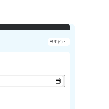
EUR
(
€
)