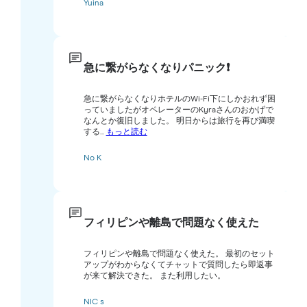
Yuina
急に繋がらなくなりパニック❗️
急に繋がらなくなりホテルのWi-Fi下にしかおれず困
っていましたがオペレーターのKyraさんのおかげで
なんとか復旧しました。 明日からは旅行を再び満喫
する...
もっと読む
No K
フィリピンや離島で問題なく使えた
フィリピンや離島で問題なく使えた。 最初のセット
アップがわからなくてチャットで質問したら即返事
が来て解決できた。 また利用したい。
NIC s