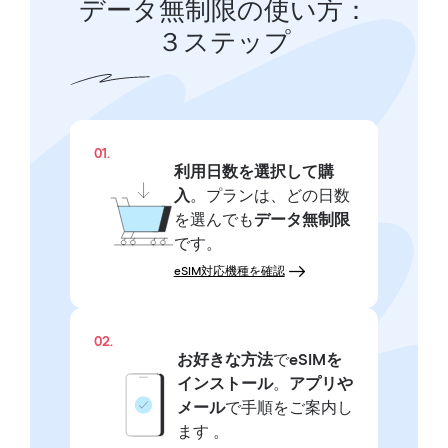
データ無制限の使い方：
３ステップ
01.
利用日数を選択して購
入
。プランは、どの日数
を選んでも
データ無制限
です。
eSIM対応機種を確認
02.
お好きな方法
で
eSIMを
インストール
。
アプリや
メール
で手順をご案内し
ます 。