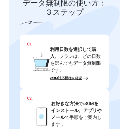
データ無制限の使い方：
３ステップ
01.
利用日数を選択して購
入
。プランは、どの日数
を選んでも
データ無制限
です。
eSIM対応機種を確認
02.
お好きな方法
で
eSIMを
インストール
。
アプリや
メール
で手順をご案内し
ます 。