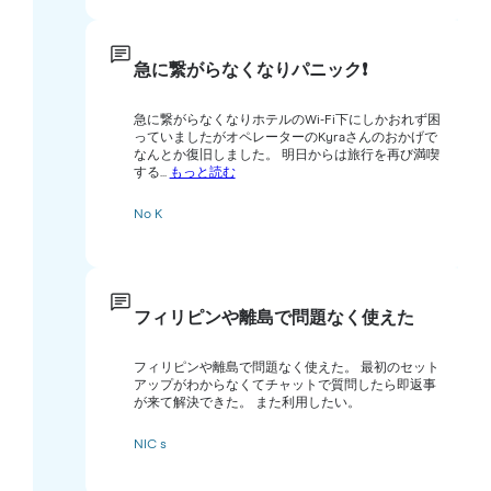
急に繋がらなくなりパニック❗️
急に繋がらなくなりホテルのWi-Fi下にしかおれず困
っていましたがオペレーターのKyraさんのおかげで
なんとか復旧しました。 明日からは旅行を再び満喫
する...
もっと読む
No K
フィリピンや離島で問題なく使えた
フィリピンや離島で問題なく使えた。 最初のセット
アップがわからなくてチャットで質問したら即返事
が来て解決できた。 また利用したい。
NIC s