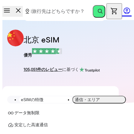
北京 eSIM
優秀
105,051件のレビュー
に基づく
eSIMの特徴
通信・エリア
データ無制限
安定した高速通信