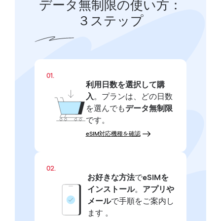
データ無制限の使い方：
３ステップ
01.
利用日数を選択して購
入
。プランは、どの日数
を選んでも
データ無制限
です。
eSIM対応機種を確認
02.
お好きな方法
で
eSIMを
インストール
。
アプリや
メール
で手順をご案内し
ます 。