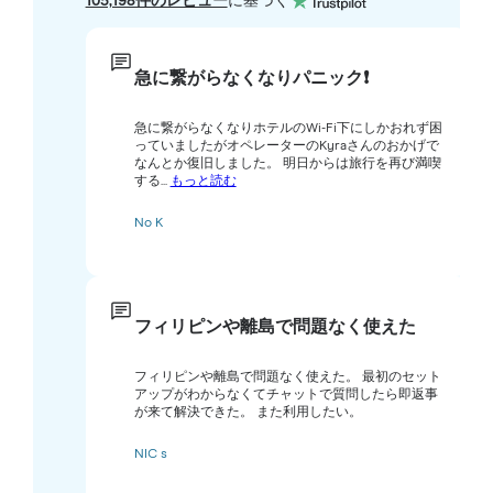
105,198件のレビュー
に基づく
急に繋がらなくなりパニック❗️
急に繋がらなくなりホテルのWi-Fi下にしかおれず困
っていましたがオペレーターのKyraさんのおかげで
なんとか復旧しました。 明日からは旅行を再び満喫
する...
もっと読む
No K
フィリピンや離島で問題なく使えた
フィリピンや離島で問題なく使えた。 最初のセット
アップがわからなくてチャットで質問したら即返事
が来て解決できた。 また利用したい。
NIC s