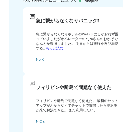
105,170件のレビュー
に基づく
急に繋がらなくなりパニック❗️
急に繋がらなくなりホテルのWi-Fi下にしかおれず困
っていましたがオペレーターのKyraさんのおかげで
なんとか復旧しました。 明日からは旅行を再び満喫
する...
もっと読む
No K
フィリピンや離島で問題なく使えた
フィリピンや離島で問題なく使えた。 最初のセット
アップがわからなくてチャットで質問したら即返事
が来て解決できた。 また利用したい。
NIC s