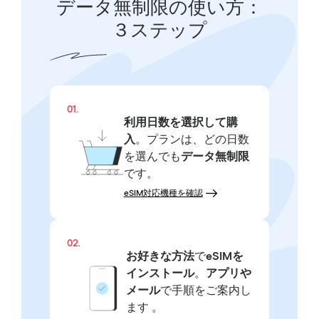
データ無制限の使い方：
３ステップ
01.
利用日数を選択して購
入
。プランは、どの日数
を選んでも
データ無制限
です。
eSIM対応機種を確認
02.
お好きな方法
で
eSIMを
インストール
。
アプリや
メール
で手順をご案内し
ます 。