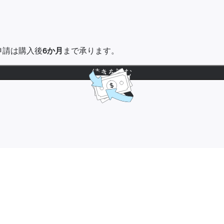
金申請は購入後
6か月
まで承ります。
続きを読む