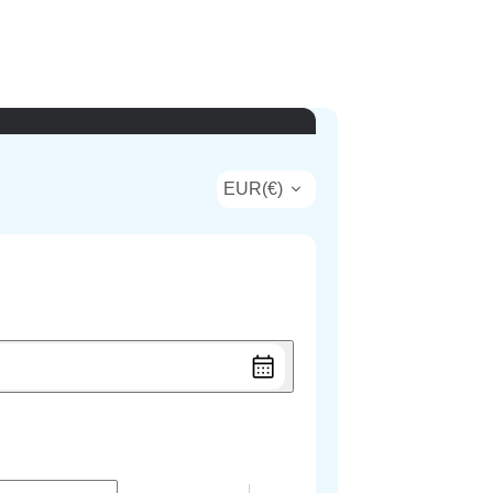
EUR
(
€
)