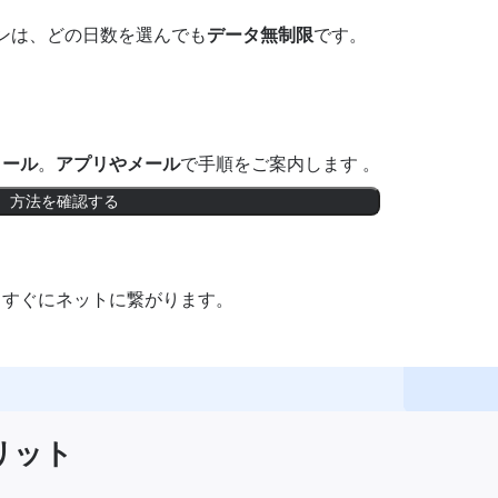
ンは、どの日数を選んでも
データ無制限
です。
トール
。
アプリやメール
で手順をご案内します 。
方法を確認する
。すぐにネットに繋がります。
メリット