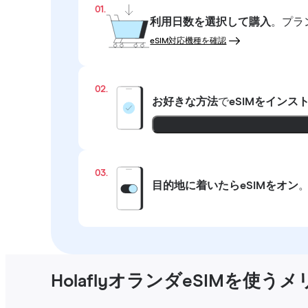
01.
利用日数を選択して購入
。プラ
eSIM対応機種を確認
02.
お好きな方法
で
eSIMをインス
03.
目的地に着いたらeSIMをオン
HolaflyオランダeSIMを使う