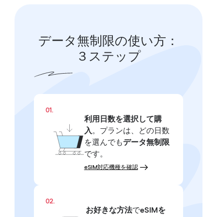
データ無制限の使い方：
３ステップ
01.
利用日数を選択して購
入
。プランは、どの日数
を選んでも
データ無制限
です。
eSIM対応機種を確認
02.
お好きな方法
で
eSIMを