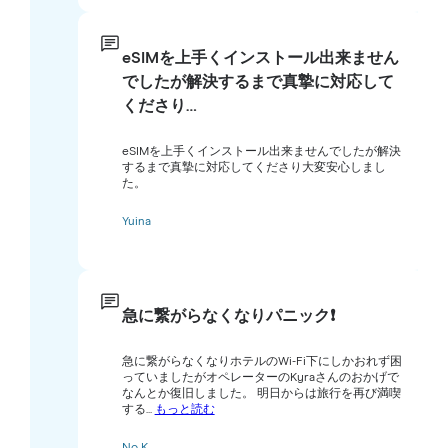
eSIMを上手くインストール出来ません
でしたが解決するまで真摯に対応して
くださり…
eSIMを上手くインストール出来ませんでしたが解決
するまで真摯に対応してくださり大変安心しまし
た。
Yuina
急に繋がらなくなりパニック❗️
急に繋がらなくなりホテルのWi-Fi下にしかおれず困
っていましたがオペレーターのKyraさんのおかげで
なんとか復旧しました。 明日からは旅行を再び満喫
する...
もっと読む
No K