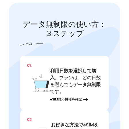
データ無制限の使い方：
３ステップ
01.
利用日数を選択して購
入
。プランは、どの日数
を選んでも
データ無制限
です。
eSIM対応機種を確認
02.
お好きな方法
で
eSIMを