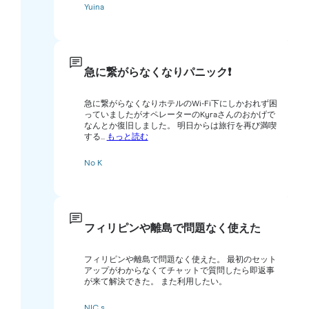
Yuina
急に繋がらなくなりパニック❗️
急に繋がらなくなりホテルのWi-Fi下にしかおれず困
っていましたがオペレーターのKyraさんのおかげで
なんとか復旧しました。 明日からは旅行を再び満喫
する...
もっと読む
No K
フィリピンや離島で問題なく使えた
フィリピンや離島で問題なく使えた。 最初のセット
アップがわからなくてチャットで質問したら即返事
が来て解決できた。 また利用したい。
NIC s