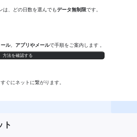
ンは、どの日数を選んでも
データ無制限
です。
トール
。
アプリやメール
で手順をご案内します 。
方法を確認する
。すぐにネットに繋がります。
リット