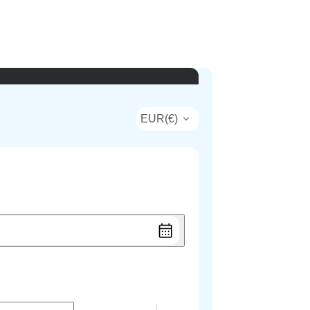
EUR
(
€
)