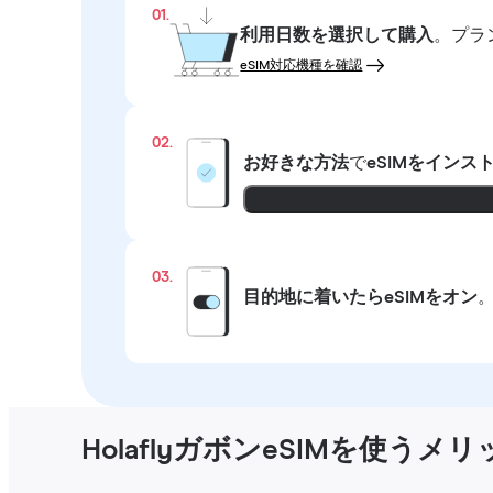
01.
利用日数を選択して購入
。プラ
eSIM対応機種を確認
02.
お好きな方法
で
eSIMをインス
03.
目的地に着いたらeSIMをオン
HolaflyガボンeSIMを使うメ