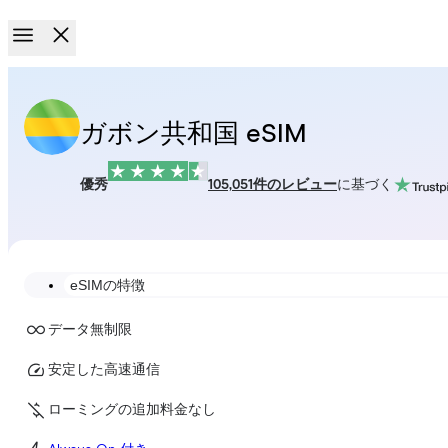
ガボン共和国 eSIM
優秀
105,051件のレビュー
に基づく
eSIMの特徴
データ無制限
安定した高速通信
ローミングの追加料金なし