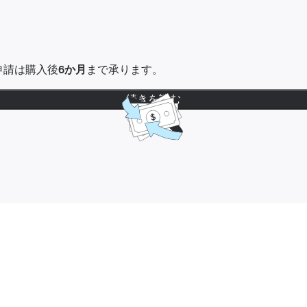
金申請は購入後
6か月
まで承ります。
続きを読む