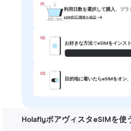
01.
利用日数を選択して購入
。プラ
eSIM対応機種を確認
02.
お好きな方法
で
eSIMをインス
03.
目的地に着いたらeSIMをオン
HolaflyボアヴィスタeSIMを