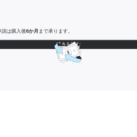
金申請は購入後
6か月
まで承ります。
続きを読む