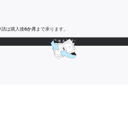
金申請は購入後
6か月
まで承ります。
続きを読む