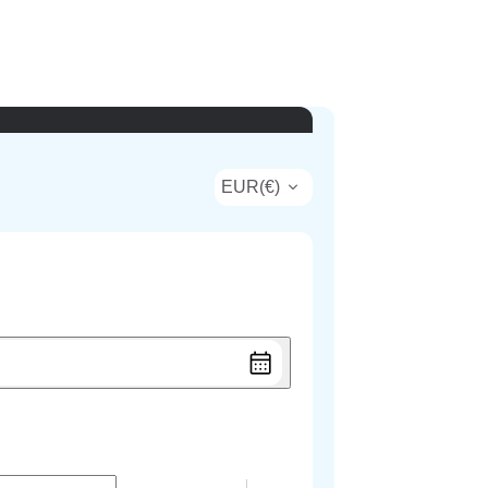
EUR
(
€
)