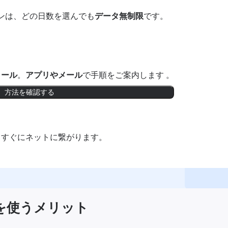
ンは、どの日数を選んでも
データ無制限
です。
トール
。
アプリやメール
で手順をご案内します 。
方法を確認する
。すぐにネットに繋がります。
IMを使うメリット