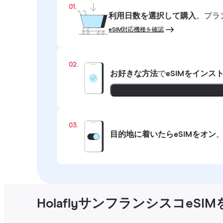
01.
利用日数を選択して購入
。プラ
eSIM対応機種を確認
02.
お好きな方法
で
eSIMをインス
03.
目的地に着いたらeSIMをオン
HolaflyサンフランシスコeS