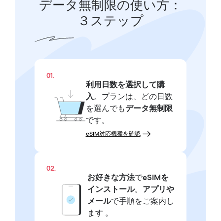
データ無制限の使い方：
３ステップ
01.
利用日数を選択して購
入
。プランは、どの日数
を選んでも
データ無制限
です。
eSIM対応機種を確認
02.
お好きな方法
で
eSIMを
インストール
。
アプリや
メール
で手順をご案内し
ます 。