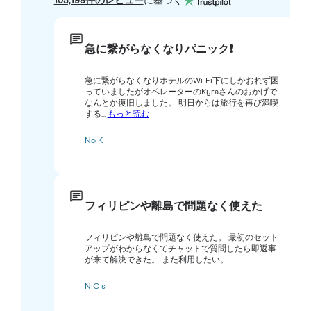
105,198件のレビュー
に基づく
急に繋がらなくなりパニック❗️
急に繋がらなくなりホテルのWi-Fi下にしかおれず困
っていましたがオペレーターのKyraさんのおかげで
なんとか復旧しました。 明日からは旅行を再び満喫
する...
もっと読む
No K
フィリピンや離島で問題なく使えた
フィリピンや離島で問題なく使えた。 最初のセット
アップがわからなくてチャットで質問したら即返事
が来て解決できた。 また利用したい。
NIC s