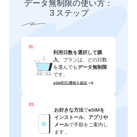
データ無制限の使い方：
３ステップ
01.
利用日数を選択して購
入
。プランは、どの日数
を選んでも
データ無制限
です。
eSIM対応機種を確認
02.
お好きな方法
で
eSIMを
インストール
。
アプリや
メール
で手順をご案内し
ます 。