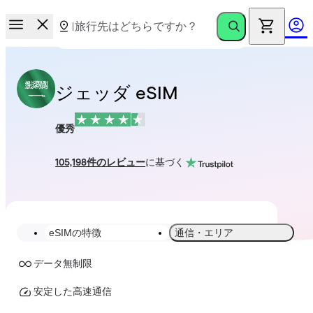
ジェッダ eSIM
優秀
105,198件のレビュー
に基づく
eSIMの特徴
通信・エリア
データ無制限
安定した高速通信