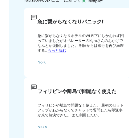
105,198件のレビュー
に基づく
急に繋がらなくなりパニック❗️
急に繋がらなくなりホテルのWi-Fi下にしかおれず困
っていましたがオペレーターのKyraさんのおかげで
なんとか復旧しました。 明日からは旅行を再び満喫
する...
もっと読む
No K
フィリピンや離島で問題なく使えた
フィリピンや離島で問題なく使えた。 最初のセット
アップがわからなくてチャットで質問したら即返事
が来て解決できた。 また利用したい。
NIC s