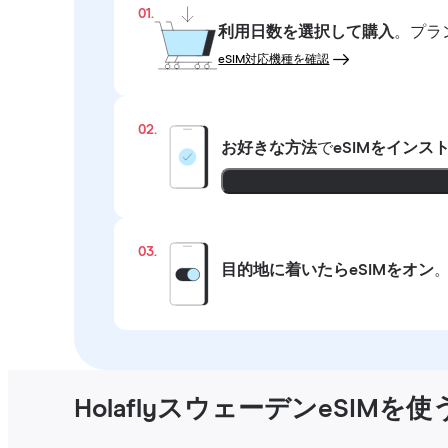
01.
利用日数を選択して購入
。プラ
eSIM対応機種を確認
02.
お好きな方法
で
eSIMをインス
03.
目的地に着いたらeSIMをオン
HolaflyスウェーデンeSIMを