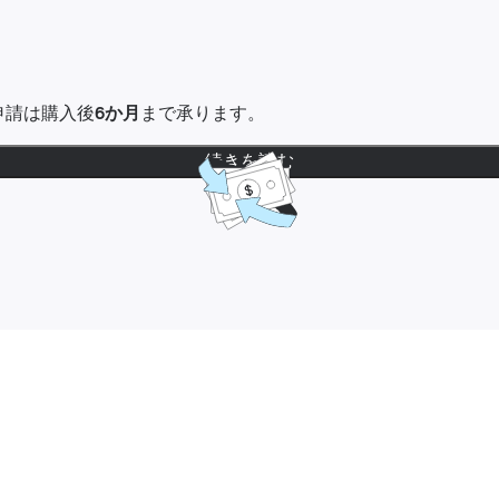
金申請は購入後
6か月
まで承ります。
続きを読む