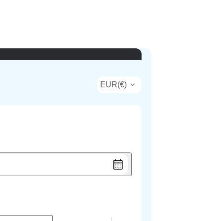
EUR
(
€
)