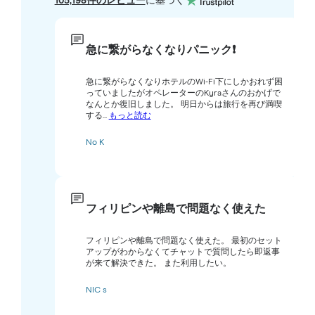
105,198件のレビュー
に基づく
急に繋がらなくなりパニック❗️
急に繋がらなくなりホテルのWi-Fi下にしかおれず困
っていましたがオペレーターのKyraさんのおかげで
なんとか復旧しました。 明日からは旅行を再び満喫
する...
もっと読む
No K
フィリピンや離島で問題なく使えた
フィリピンや離島で問題なく使えた。 最初のセット
アップがわからなくてチャットで質問したら即返事
が来て解決できた。 また利用したい。
NIC s