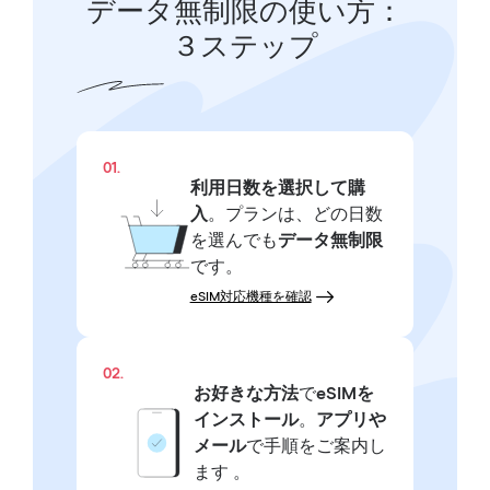
データ無制限の使い方：
３ステップ
01.
利用日数を選択して購
入
。プランは、どの日数
を選んでも
データ無制限
です。
eSIM対応機種を確認
02.
お好きな方法
で
eSIMを
インストール
。
アプリや
メール
で手順をご案内し
ます 。