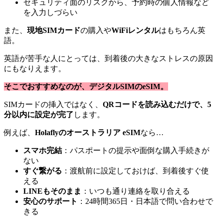
セキュリティ面のリスクから、予約時の個人情報など
を入力しづらい
また、
現地SIMカード
の購入や
WiFiレンタル
はもちろん英
語。
英語が苦手な人にとっては、到着後の大きなストレスの原因
にもなりえます。
そこでおすすめなのが、デジタルSIMのeSIM。
SIMカードの挿入ではなく、
QRコードを読み込むだけで、5
分以内に設定が完了
します。
例えば、
Holaflyのオーストラリア eSIM
なら…
スマホ完結
：パスポートの提示や面倒な購入手続きが
ない
すぐ繋がる
：渡航前に設定しておけば、到着後すぐ使
える
LINEもそのまま
：いつも通り連絡を取り合える
安心のサポート
：24時間365日・日本語で問い合わせで
きる