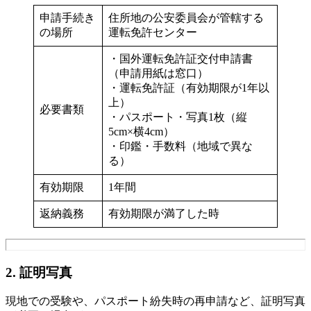
申請手続き
住所地の公安委員会が管轄する
の場所
運転免許センター
・国外運転免許証交付申請書
（申請用紙は窓口）
・運転免許証（有効期限が1年以
上）
必要書類
・パスポート・写真1枚（縦
5cm×横4cm）
・印鑑・手数料（地域で異な
る）
有効期限
1年間
返納義務
有効期限が満了した時
2. 証明写真
現地での受験や、パスポート紛失時の再申請など、証明写真