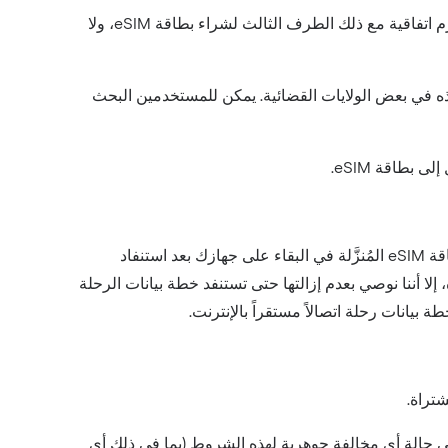
”). إذا اشتريت بطاقة eSIM من طرف ثالث، فإنك تبرم اتفاقية مع ذلك الطرف الثالث لشراء بطاقة eSIM، ولا
في تقييد توفر خطط بيانات الرحلات هذه في بعض الولايات القضائية. يمكن للمستخدمين البحث
تبدأ هذه الشروط فور شرائك بطاقة eSIM. بعد تنزيل بطاقة eSIM على جهازك وتفعيل خطة بيانات الرحلة، تستمر بطاقة eSIM المُنزَّلة في البقاء على جهازك بعد استنفاد
دم إزالة بطاقة eSIM في أي وقت عبر إعدادات جهازه، إلا أننا نوصي بعدم إزالتها حتى تستنفد خطة بيانات الرحلة
شتراة.
Holafly تعليق هذه الشروط أو إنهاؤها، أو تعليق وصولك إلى خطة بيانات الرحلة أو خدمة Always On، في حالة أي مخالفة جوهرية لهذه الشروط (بما في ذلك أي