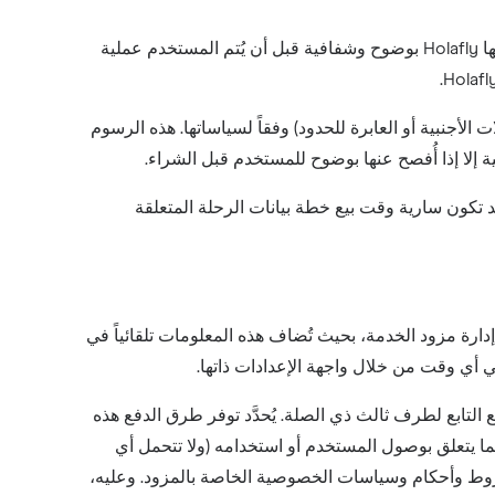
جميع بطاقات eSIM مدفوعة مسبقاً، والأسعار شاملة لأي ضريبة غير مباشرة. إذا كانت هناك رسوم إضافية، فستعرضها Holafly بوضوح وشفافية قبل أن يُتم المستخدم عملية
أجنبية أو العابرة للحدود) وفقاً لسياساتها. هذه الرسوم
ثلة قد تكون سارية وقت بيع خطة بيانات الرحلة المتعلقة
دارة مزود الخدمة، بحيث تُضاف هذه المعلومات تلقائياً في
في أي وقت من خلال واجهة الإعدادات ذاتها.
فاقية مع مزود الدفع التابع لطرف ثالث ذي الصلة. يُحدَّد توفر طرق الدفع هذه
ولا تتحكم Holafly في أي قرار تتخذه هذه الجهات فيما يتعلق بوصول المستخدم أو استخدامه (ولا تتحمل أي
شروط وأحكام وسياسات الخصوصية الخاصة بالمزود. وعليه،