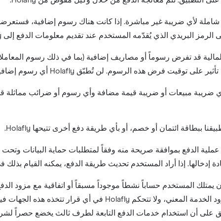
لرمز البريدي الذي يُقدّمه المستخدم عند تقديم معلومات الدفع إلى Holafly.
لية قد تفرض رسوماً أو مصاريف إضافية (بما في ذلك رسوم المعاملات ال
 البند 8 تعني أي ضريبة مبيعات أو ضريبة قيمة مضافة وأي رسوم أو ضرائب مما
 ببطاقة ائتمان أو خصم، أو بأي طريقة دفع أخرى تتيحها Holafly.
ملية الدفع بموافقة صريحة منه وفقاً لمتطلبات حماية البيانات وتحت إ
ة إدخالها. إذا أراد المستخدم تحديث طريقة الدفع، يمكنه القيام بذلك 
تلزم بعض طرق الدفع التي تتيحها Holafly أن يمتلك المستخدم حساباً نشطاً موجوداً مسبقاً أو ات
والأهلية لاستخدامها بصورة حصرية من قِبل مزود الخدمة المعني، 
يوافق على أن استخدام خدمات الدفع التابعة لطرف ثالث يخضع حصراً ل