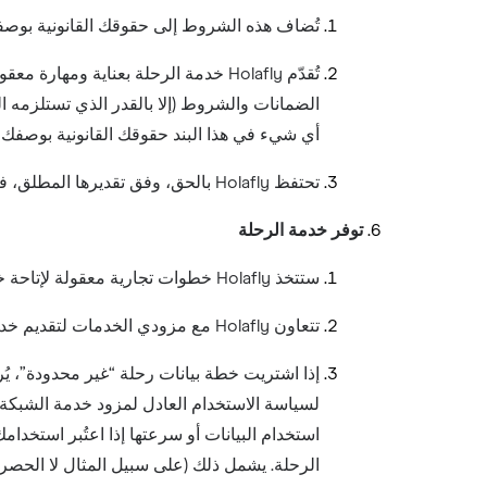
تُضاف هذه الشروط إلى حقوقك القانونية بوصفك
الضمانات والشروط (إلا بالقدر الذي تستلزمه الق
أي شيء في هذا البند حقوقك القانونية بوصفك م
تحتفظ Holafly بالحق، وفق تقديرها المطلق، في إيقاف بيع أي بطاقة eSIM أو تقديمها أو دعمها في أي وقت.
توفر خدمة الرحلة
ستتخذ Holafly خطوات تجارية معقولة لإتاحة خدمة الرحلة لك في جميع الأوقات، وذلك مرهون بقدرة Holafly ومزودي خدماتها على الحفاظ على طاقة الشبكة وتوفر الاتصال.
تتعاون Holafly مع مزودي الخدمات لتقديم خدمة الرحلة، بما في ذلك مزودو خدمات الشبكة. تتفاوت هذه الخدمات من ولاية قضائية إلى أخرى.
إذا اشتريت خطة بيانات رحلة “غير محدودة”، يُر
لسياسة الاستخدام العادل لمزود خدمة الشبكة
الرحلة. يشمل ذلك (على سبيل المثال لا الحصر) أ