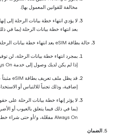
مخالفة للقوانين المعمول بها).
بعد انتهاء خطة بيانات الرحلة (بما في ذلك ت
حالة بطاقة eSIM بعد انتهاء خطة بيانات الرحلة
إذا لم يكن لديك وصول إلى خدمة Always On، فلن توفر بطاقة eSIM اتصالاً إلا إذا اشتريت خطة بيانات رحلة أخرى أو خدمة Holafly أخرى.
إضافية، وذلك تجنباً للالتباس أو الاستخدا
Always On مفعّلة، و/أو حتى شراء خطة جديدة.
الضمان