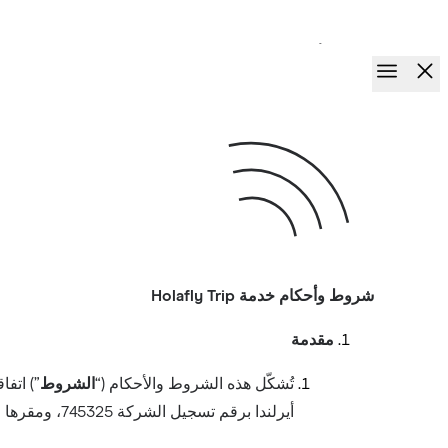
€
سباق الجوائز.
ادعُ أصدقاءك واكسب حتى 100
شروط وأحكام خدمة Holafly Trip
مقدمة
تُشكّل هذه الشروط والأحكام (“
الشروط
”) اتفا
أيرلندا برقم تسجيل الشركة 745325، ومقرها الرئيسي في الطابق السادس، 2 Grand Canal Square، دبلن 2، D02 A342، أيرلندا (“