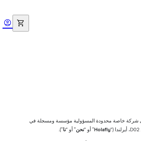
 شركة Holafly Limited، وهي شركة خاصة محدودة المسؤولية مؤسسة ومسجلة في
Holafly
” أو “
نحن
” أو “
نا
”).