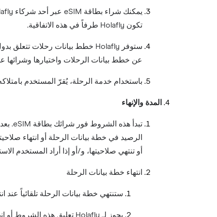
يمكنك شراء بطاقة eSIM عبر أحد شركاء Holafly (“
تكون Holafly طرفاً في هذه الاتفاقية.
عن خطط بيانات الرحلات واختيارها وشرائها على
باستخدام خدمة الرحلة، يُقرّ المستخدم بامتلاكه جهازاً غير مقفل ومتوافقا
المدة والإنهاء
أو تنتهي صلاحيتها، و/أو إذا أراد المستخدم الاستفادة من خدمة Always On. قد يتطلب تنزيل بطاقة eSIM وتفعيل أي خطة ب
انتهاء خطة بيانات الرحلة
ستنتهي خطة بيانات الرحلة تلقائياً عند ان