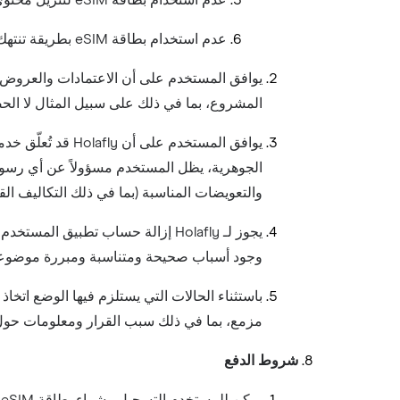
عدم استخدام بطاقة eSIM لتنزيل محتوى ذي حجم أو كمية أو تكرار مفرط أو إرساله أو رفعه؛ و
عدم استخدام بطاقة eSIM بطريقة تنتهك حقوق الملكية الفكرية لطرف ثالث.
يوافق المستخدم على أن الاعتمادات والعروض ال
المشروع، بما في ذلك على سبيل المثال لا ال
يوافق المستخدم 
والتعويضات المناسبة (بما في ذلك التكاليف القان
يجوز لـ Holafly إزالة حساب تطبي
وجود أسباب صحيحة ومتناسبة ومبررة موضوعياً، 
مزمع، بما في ذلك سبب القرار ومعلومات حول ك
شروط الدفع