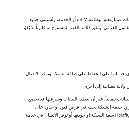
تُقدّم Holafly خدمة الرحلة بعناية ومهارة معقولتين ووفقاً لهذه الشروط. لا تُقدّم Holafly أي ضمان أو تُدلي بأي تصريحات فيما يتعلق ببطاقة eSIM أو الخدمة، وتُستثنى جميع
 العرفي أو غير ذلك، بالقدر المسموح به قانوناً. لا يُقيّد
نات تلقائياً، غير أن تغطية البيانات وسرعتها قد تخضع
زود خدمة الشبكة بحقه في فرض قيود أو حدود على
استخدام البيانات أو سرعتها إذا اعتُبر استخدامك مفرطاً أو إذا أثّر سلباً على أداء الشبكة لمستخدمين آخرين. [ لا تضمن Holafly سعة الشبكة أو جودتها أو توفر الاتصال في خدمة