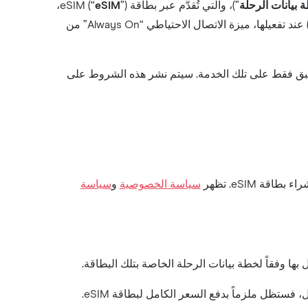
 بيانات الرحلة
”)، والتي تُقدَّم عبر بطاقة eSIM (“
eSIM
”)،
” تعني (أولاً) خطة بيانات الرحلة، و(ثانياً) بطاقة eSIM، و(ثالثاً) عند تفعيلها، ميزة الاتصال الاحتياطي “Always On” من
 على شروط إضافية تنطبق فقط على تلك الخدمة. سيتم نشر هذه الشروط على
سياسة الخصوصية
و
سياسة