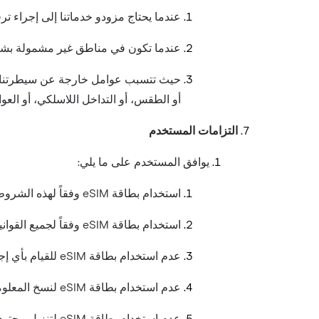
عندما يحتاج مزودو خدماتنا إلى إجراء ت
عندما تكون في مناطق غير مشمولة بشبكة
حيث تتسبب عوامل خارجة عن سيطرتنا في
أو الطقس، أو التداخل اللاسلكي، أو العوا
التزامات المستخدم
يوافق المستخدم على ما يلي:
استخدام بطاقة eSIM وفقاً لهذه الشروط؛
استخدام بطاقة eSIM وفقاً لجميع القوانين واللوائح المعمول بها في البلد الذي يتواجد فيه المستخدم أو يقيم فيه عادةً؛
عدم استخدام بطاقة eSIM للقيام بأي إجراء احتيالي أو جنائي أو غير قانوني، أو ما يُلحق ضرراً بالشبكة أو يُضعف أداءها؛
عدم استخدام بطاقة eSIM لنسخ المعلومات التجارية لـ Holafly (بما في ذلك الأسرار التجارية) أو تخزينها أو تعديلها أو نشرها أو توزيعها إلا بإذن منا؛