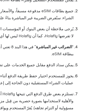
يمكن للمستخدم التسجيل وشراء بطاقة eSIM على التطبيق. تتم معالجة الدفع من خلال وكيل مفوض من Holafly.
الشراء. ستُفرض الضريبة غير المباشرة بناءً على ا
يُرجى ملاحظة أن بعض البنوك أو المؤسسات الما
لا تفرضها Holafly، كما أن Holafly ليس لها أي تأثير على توقيت فرض هذه الرسوم. لن تُطبّق Holafly أي رسوم إضافية إلا إذا أُفصح عنها بوضوح للمستخدم قبل الشراء.
“
الضرائب غير المباشرة
” في هذا
ببطاقة eSIM.
يمكن سداد الدفع مقابل جميع الخدمات على تطبيقنا
يجوز للمستخدم اختيار حفظ طريقة الدفع أثناء ع
عمليات الشراء المستقبلية دون الحاجة إلى إعاد
تس
مسؤولية أو التزام تجاهه). يُقرّ المستخدم و