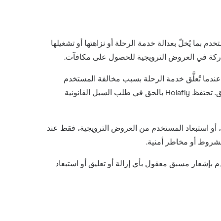
ستخدم بما يُخلّ بعدالة خدمة الرحلة أو نزاهتها أو تشغيلها
اركة في العروض الترويجية للحصول على مكافآت.
ه الشروط. عندما تُعلَّق خدمة الرحلة بسبب مخالفة المستخدم
الجوهرية، يظل المستخدم مسؤولاً عن أي رسوم مستحقة بشكل صحيح بموجب هذه الشروط حتى تاريخ سريان التعليق. تحتفظ Holafly بالحق في طلب السبل القانونية
لرحلة، أو استبعاد المستخدم من العروض الترويجية، فقط عند
لشروط أو مخاطر أمنية.
تلزم فيها الوضع اتخاذ إجراء عاجل (مثل الاحتيال أو الحوادث الأمنية)، ستُزوّد Holafly المستخدم بإشعار مسبق معقول بأي إزالة أو تعليق أو استبعاد