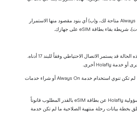
لا يؤدي انتهاء خطة بيانات الرحلة إلى إنهاء هذه الشروط. تستمر هذه الشروط في السريان على (أ) أي خدمة Always On متاحة لك، و(ب) أي بنود مقصود منها الاستمرار
اء بطاقة eSIM على جهازك.
بمجرد انتهاء خطة بيانات الرحلة، لن توفر اتصالاً بالبيانات بعد الآن، إلا إذا كانت خدمة Always On مفعّلة، وفي هذه الحالة قد يستمر الاتصال الاحتياطي وفقاً للبند 17 أدناه.
قد يظل ملف تعريف بطاقة eSIM مثبتاً على جهازك بعد انتهاء خطة بيانات الرحلة. نوصي بحذف بطاقة eSIM إذا لم تكن تنوي استخدام خدمة Always On أو شراء خدمات
لا يؤثر إنهاء خطة بيانات الرحلة على حقوقك القانونية بموجب قانون حماية المستهلك المعمول به، كما لا يُقيّد مسؤولية Holafly عن بطاقة eSIM بالقدر المطلوب قانوناً
تُقدَّم أي خدمة مستمرة أو دعم فيما يتعلق بخطة بيانات رحلة منتهية الصلاحية ما لم تكن خدمة