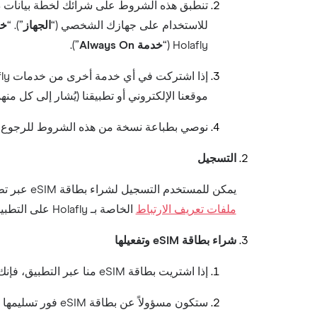
تنطبق هذه الشروط على شرائك لخطة بيانات دول
للاستخدام على جهازك الشخصي (“
الجهاز
”). “
خد
Holafly (“
خدمة Always On
”).
موقعنا الإلكتروني أو تطبيقنا (يُشار إلى كل منهما
نوصي بطباعة نسخة من هذه الشروط للرجوع إلي
التسجيل
يمكن للمستخدم التسجيل لشراء بطاقة eSIM عبر تطبيقنا. يجب على المستخدم قبول شروط استخدام Holafly للتسجيل وشراء بطاقة eSIM. تظهر
ملفات تعريف الارتباط
الخاصة بـ Holafly على التطبيق عند تسجيل المستخدم لشراء بطاقة eSIM.
شراء بطاقة eSIM وتفعيلها
إذا اشتريت بطاقة eSIM منا عبر التطبيق، فإنك تبرم هذه الشروط مع Holafly وتوافق على دفع جميع الرسوم المعمول بها وفقاً لخطة بيانات الرحلة الخاصة بتلك البطاقة.
ستكون مسؤولاً عن بطاقة eSIM فور تسليمها إليك. إذا تلفت جهازك أو فقدته قبل إتمام سداد ثمن بطاقة eSIM بالكامل، فستظل ملزماً بدفع السعر الكامل لبطاقة eSIM.