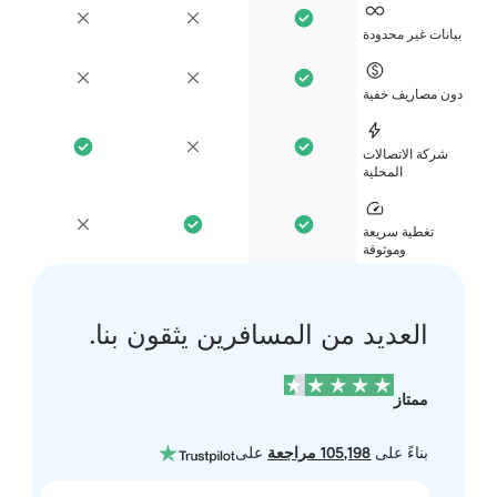
انات غير محدودة
ن مصاريف خفية
شركة الاتصالات
المحلية
تغطية سريعة
وموثوقة
العديد من المسافرين يثقون بنا.
ممتاز
بناءً على
105,198 مراجعة
على