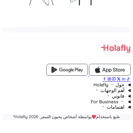
Holafly
م الوجهات
نوني
For Business
تمامات
صُنع باستخدام
بواسطة أشخاص يحبون السفر. Holafly 2026
®