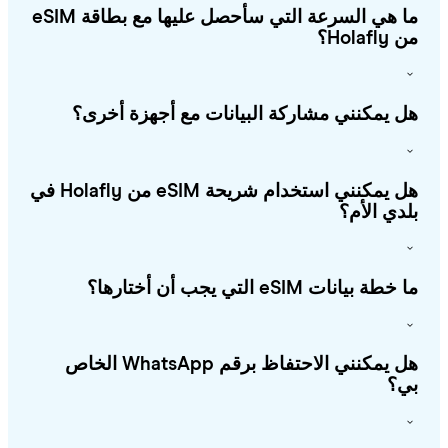
ما هي السرعة التي سأحصل عليها مع بطاقة eSIM
Holafl؟
 يمكنني مشاركة البيانات مع أجهزة أخرى؟
هل يمكنني استخدام شريحة eSIM من Holafly في
دي الأم؟
طة بيانات eSIM التي يجب أن أختارها؟
هل يمكنني الاحتفاظ برقم WhatsApp الخاص
؟