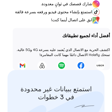
شارك قصصك في ثوانٍ معدودة.
استمتع بإنشاء محتوى فيديو ورفعه بسرعة فائقة
ابق على اتصال أينما كنت!
أداء لجميع تطبيقاتك
اكتشف الحرية مع الاتصال الذي يُعتمد عليه بسرعة 4G و5G عالية.
 المغامرة!
استمتع ببيانات غير محدودة
في 3 خطوات