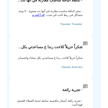
- تكلفة الباقة مناسب مقارنة في أنها نت…
- سعر الباقة مناسب مقارنة في أنها نت مفتوح. - لا توجد
مشاكل في ربط النت في شب...
اقرأ المزيد
Traveler Traveler
شكراً حزيلاً للاخت رندا ع مساعدتي بكل…
شكراً حزيلاً للاخت رندا ع مساعدتي بكل سخاء واتحسان
Hassan Alzhrani
- تجربة رائعة.
- تجربة رائعة. أسعار تنافسية. متابعة خدمة العملاء للعميل.
قوة النت.