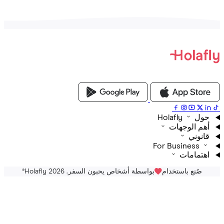
Holafly
م الوجهات
نوني
For Business
تمامات
صُنع باستخدام
بواسطة أشخاص يحبون السفر. Holafly 2026
®