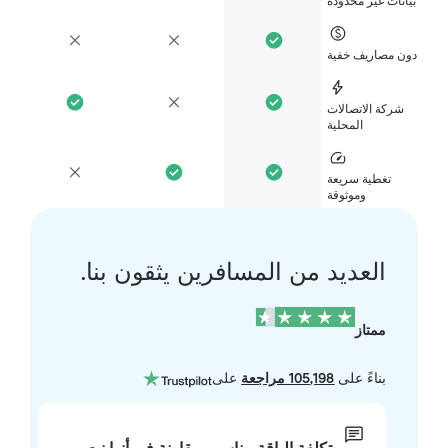
انات غير محدودة
ن مصاريف خفية
شركة الاتصالات
المحلية
تغطية سريعة
وموثوقة
العديد من المسافرين يثقون بنا.
ممتاز
بناءً على
105,198 مراجعة
على