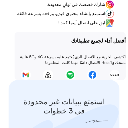
شارك قصصك في ثوانٍ معدودة.
استمتع بإنشاء محتوى فيديو ورفعه بسرعة فائقة
ابق على اتصال أينما كنت!
أداء لجميع تطبيقاتك
اكتشف الحرية مع الاتصال الذي يُعتمد عليه بسرعة 4G و5G عالية.
 المغامرة!
استمتع ببيانات غير محدودة
في 3 خطوات