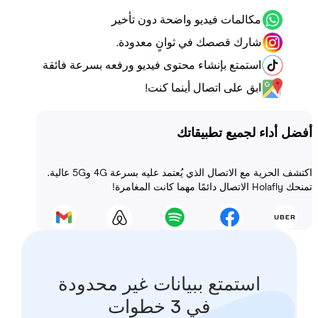
مكالمات فيديو واضحة دون تأخير
شارك قصصك في ثوانٍ معدودة.
استمتع بإنشاء محتوى فيديو ورفعه بسرعة فائقة
ابق على اتصال أينما كنت!
أداء لجميع تطبيقاتك
اكتشف الحرية مع الاتصال الذي يُعتمد عليه بسرعة 4G و5G عالية.
 المغامرة!
استمتع ببيانات غير محدودة
في 3 خطوات