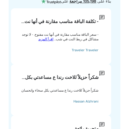
بناءً على
105,198 مراجعة
على
- تكلفة الباقة مناسب مقارنة في أنها نت…
- سعر الباقة مناسب مقارنة في أنها نت مفتوح. - لا توجد
مشاكل في ربط النت في شب...
اقرأ المزيد
Traveler Traveler
شكراً حزيلاً للاخت رندا ع مساعدتي بكل…
شكراً حزيلاً للاخت رندا ع مساعدتي بكل سخاء واتحسان
Hassan Alzhrani
- تجربة رائعة.