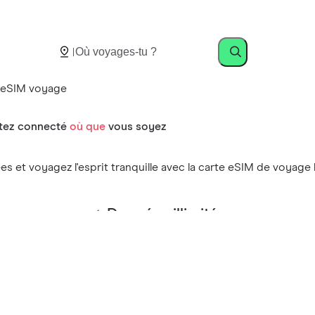
 eSIM voyage
tez connecté
où que
vous soyez
ées et voyagez l'esprit tranquille avec la carte eSIM de voyag
Données illimitées
Pas de frais d'itinérance
Une connexion rapide et fiable