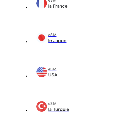
eSIM
la France
eSIM
le Japon
eSIM
USA
eSIM
la Turquie