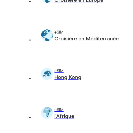
Croisière en Europe
eSIM
Croisière en Méditerranée
eSIM
Hong Kong
eSIM
l'Afrique