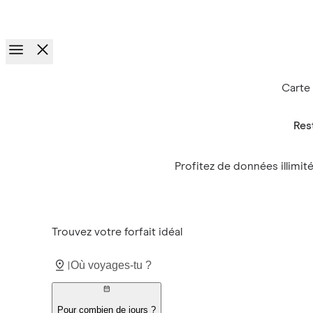
Course aux prix.
Invite des amis. Gagne jusqu’à €100
Carte
Res
Profitez de données illimit
Trouvez votre forfait idéal
Pour combien de jours ?