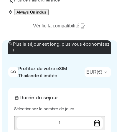
Plus de frais d’itinérance
Always On inclus
Vérifie la compatibilité
Plus le séjour est long, plus vous économisez
!
Profitez de votre eSIM
EUR
(
€
)
Thaïlande illimitée
Durée du séjour
Sélectionnez le nombre de jours
1