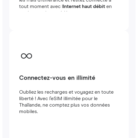
les frais d'itinérance et restez connecté à
tout moment avec l
Internet haut débit
en
quelques minutes à létranger, que vous
voyagiez ou travailliez.
Connectez-vous en illimité
Oubliez les recharges et voyagez en toute
liberté ! Avec l’eSIM illimitée pour le
Thaïlande, ne comptez plus vos données
mobiles.