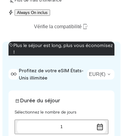
Plus de frais d’itinérance
Always On inclus
Vérifie la compatibilité
Plus le séjour est long, plus vous économisez
!
Profitez de votre eSIM États-
EUR
(
€
)
Unis illimitée
Durée du séjour
Sélectionnez le nombre de jours
1