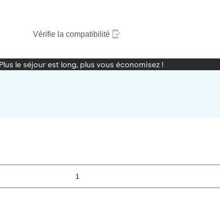
Vérifie la compatibilité
Plus le séjour est long, plus vous économisez !
1