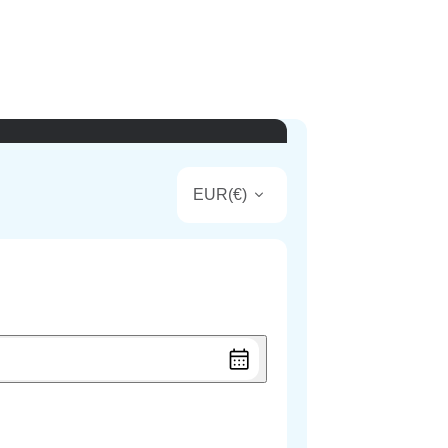
EUR
(
€
)