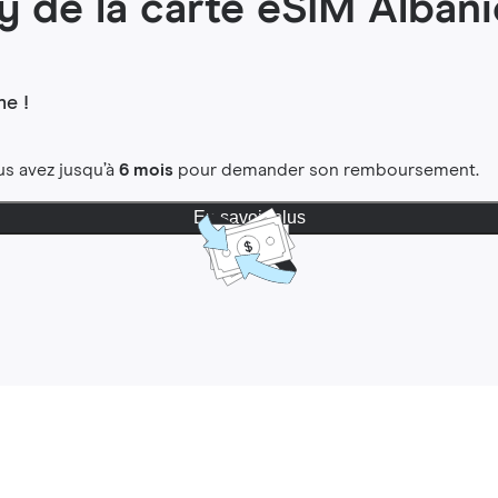
y de la carte eSIM Alban
e !
us avez jusqu’à
6 mois
pour demander son remboursement.
En savoir plus