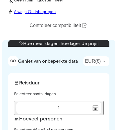
Geen roamingkosten meer
Always On inbegrepen
Controleer compatibiliteit
Hoe meer dagen, hoe lager de prijs!
EUR
(
€
)
Geniet van
onbeperkte data
Reisduur
Selecteer aantal dagen
1
Hoeveel personen
Selecteer één eSIM per persoon