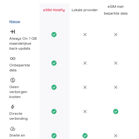
eSIM met
eSIM Holafly
Lokale provider
beperkte data
Nieuw
Always On: 1 GB
maandelijkse
back-updata
Onbeperkte
data
Geen
verborgen
kosten
Directe
verbinding
Snelle en