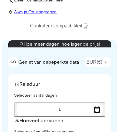
Geen roamingkosten meer
Always On inbegrepen
Controleer compatibiliteit
Hoe meer dagen, hoe lager de prijs!
EUR
(
€
)
Geniet van
onbeperkte data
Reisduur
Selecteer aantal dagen
1
Hoeveel personen
Selecteer één eSIM per persoon