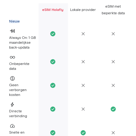
eSIM met
eSIM Holafly
Lokale provider
beperkte data
Nieuw
Always On: 1 GB
maandelijkse
back-updata
Onbeperkte
data
Geen
verborgen
kosten
Directe
verbinding
Snelle en