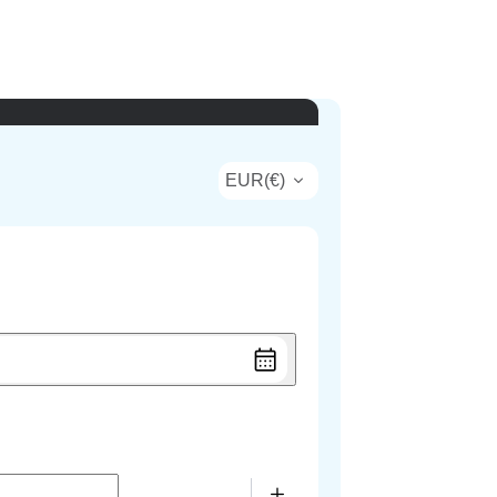
EUR
(
€
)