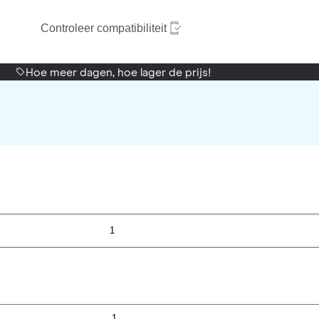
Controleer compatibiliteit
Hoe meer dagen, hoe lager de prijs!
1