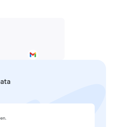
data
en.