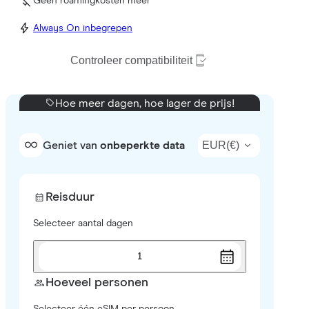
Geen roamingkosten meer
Always On inbegrepen
Controleer compatibiliteit
Hoe meer dagen, hoe lager de prijs!
EUR
(
€
)
Geniet van
onbeperkte data
Reisduur
Selecteer aantal dagen
1
Hoeveel personen
Selecteer één eSIM per persoon