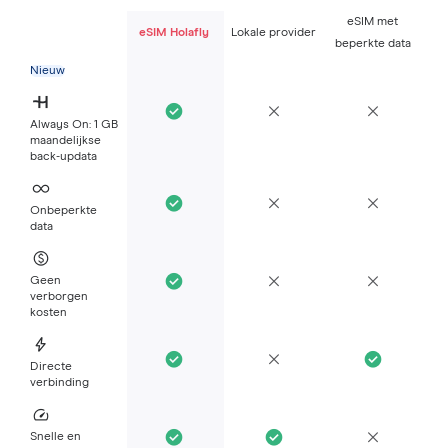
eSIM met
eSIM Holafly
Lokale provider
beperkte data
Nieuw
Always On: 1 GB
maandelijkse
back-updata
Onbeperkte
data
Geen
verborgen
kosten
Directe
verbinding
Snelle en