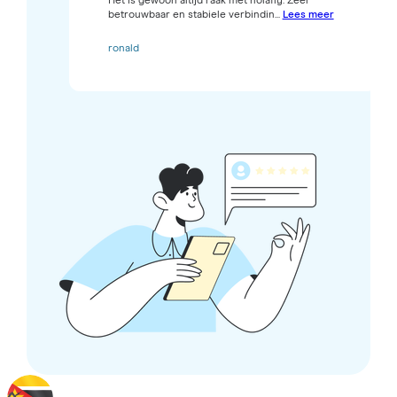
Het is gewoon altijd raak met holafly. Zeer
betrouwbaar en stabiele verbindin...
Lees meer
ronald