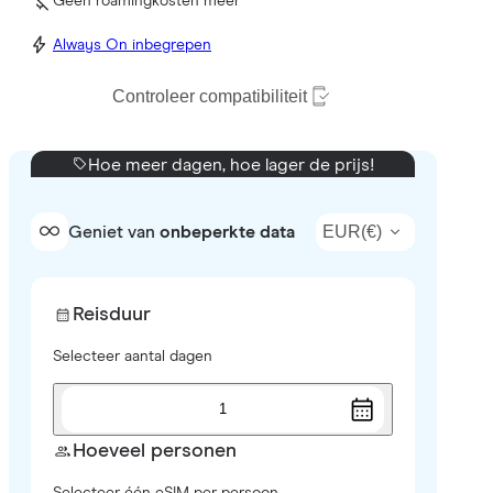
Geen roamingkosten meer
Always On inbegrepen
Controleer compatibiliteit
Hoe meer dagen, hoe lager de prijs!
EUR
(
€
)
Geniet van
onbeperkte data
Reisduur
Selecteer aantal dagen
1
Hoeveel personen
Selecteer één eSIM per persoon