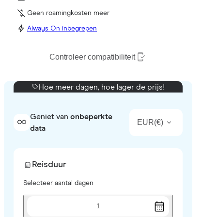
Geen roamingkosten meer
Always On inbegrepen
Controleer compatibiliteit
Hoe meer dagen, hoe lager de prijs!
Geniet van
onbeperkte
EUR
(
€
)
data
Reisduur
Selecteer aantal dagen
1