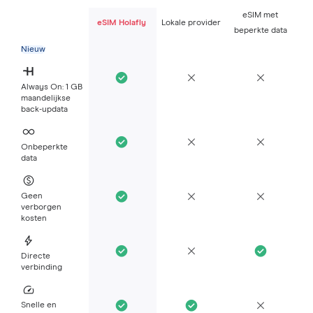
eSIM met
eSIM Holafly
Lokale provider
beperkte data
Nieuw
Always On: 1 GB
maandelijkse
back-updata
Onbeperkte
data
Geen
verborgen
kosten
Directe
verbinding
Snelle en