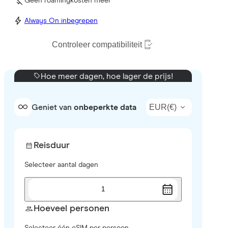
Geen roamingkosten meer
Always On inbegrepen
Controleer compatibiliteit
Hoe meer dagen, hoe lager de prijs!
EUR
(
€
)
Geniet van
onbeperkte data
Reisduur
Selecteer aantal dagen
1
Hoeveel personen
Selecteer één eSIM per persoon