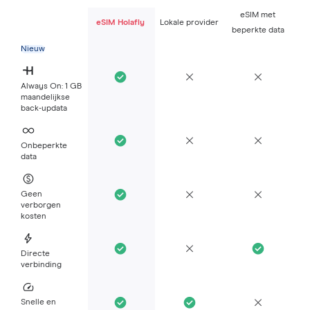
eSIM met
eSIM Holafly
Lokale provider
beperkte data
Nieuw
Always On: 1 GB
maandelijkse
back-updata
Onbeperkte
data
Geen
verborgen
kosten
Directe
verbinding
Snelle en