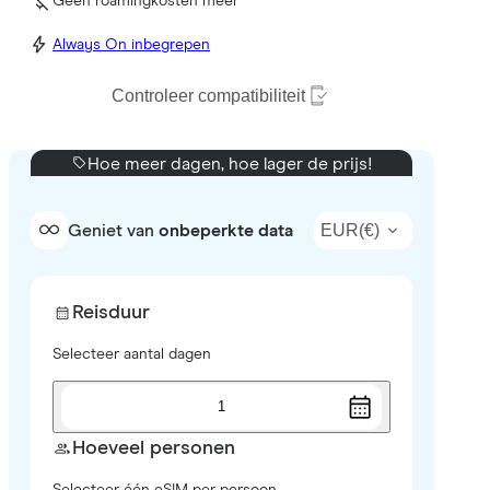
Geen roamingkosten meer
Always On inbegrepen
Controleer compatibiliteit
Hoe meer dagen, hoe lager de prijs!
EUR
(
€
)
Geniet van
onbeperkte data
Reisduur
Selecteer aantal dagen
1
Hoeveel personen
Selecteer één eSIM per persoon