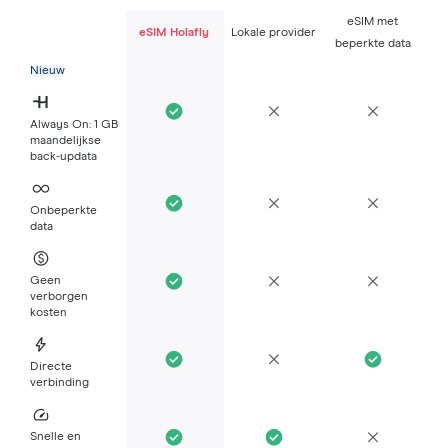
eSIM met
eSIM Holafly
Lokale provider
beperkte data
Nieuw
Always On: 1 GB
maandelijkse
back-updata
Onbeperkte
data
Geen
verborgen
kosten
Directe
verbinding
Snelle en