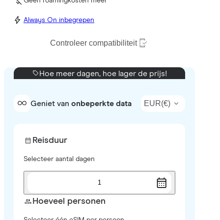
Geen roamingkosten meer
Always On inbegrepen
Controleer compatibiliteit
Hoe meer dagen, hoe lager de prijs!
EUR
(
€
)
Geniet van
onbeperkte data
Reisduur
Selecteer aantal dagen
1
Hoeveel personen
Selecteer één eSIM per persoon