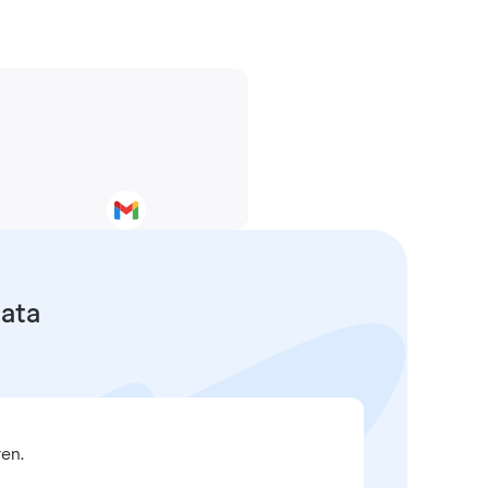
data
en.