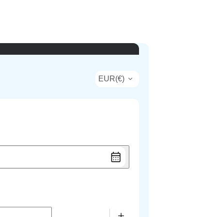
EUR
(
€
)