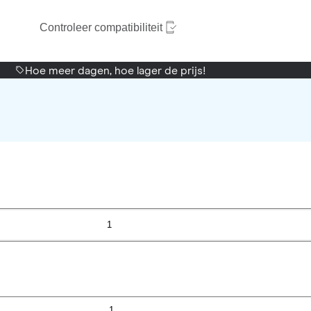
Controleer compatibiliteit
Hoe meer dagen, hoe lager de prijs!
1