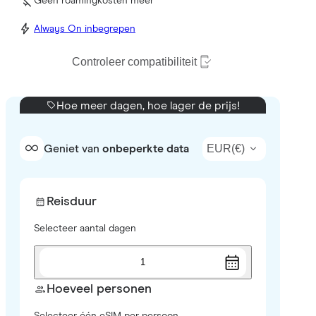
Geen roamingkosten meer
Always On inbegrepen
Controleer compatibiliteit
Hoe meer dagen, hoe lager de prijs!
EUR
(
€
)
Geniet van
onbeperkte data
Reisduur
Selecteer aantal dagen
1
Hoeveel personen
Selecteer één eSIM per persoon