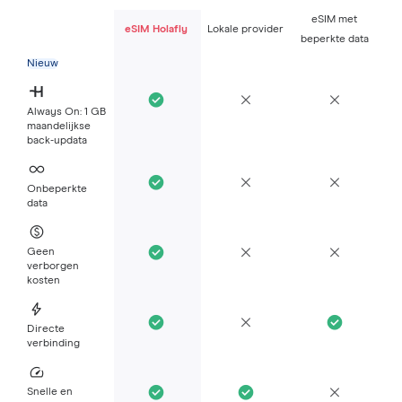
eSIM met
eSIM Holafly
Lokale provider
beperkte data
Nieuw
Always On: 1 GB
maandelijkse
back-updata
Onbeperkte
data
Geen
verborgen
kosten
Directe
verbinding
Snelle en