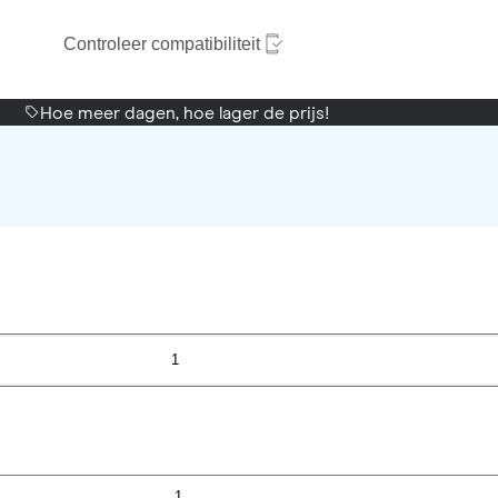
Controleer compatibiliteit
Hoe meer dagen, hoe lager de prijs!
1