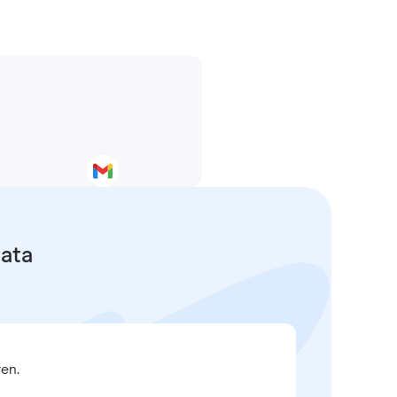
data
en.