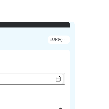
EUR
(
€
)