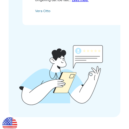
omgeving dat toe laat....
Lees meer
Vera Otto