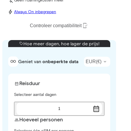
Geen roamingkosten meer
Always On inbegrepen
Controleer compatibiliteit
Hoe meer dagen, hoe lager de prijs!
EUR
(
€
)
Geniet van
onbeperkte data
Reisduur
Selecteer aantal dagen
1
Hoeveel personen
Selecteer één eSIM per persoon