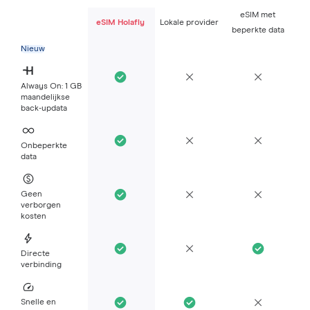
eSIM met
eSIM Holafly
Lokale provider
beperkte data
Nieuw
Always On: 1 GB
maandelijkse
back-updata
Onbeperkte
data
Geen
verborgen
kosten
Directe
verbinding
Snelle en