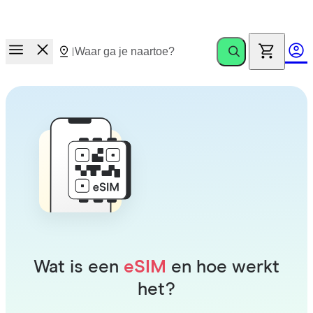
Race naar rewards.
Nodig vrienden uit. Win tot €100
Wat is een
eSIM
en hoe werkt
het?