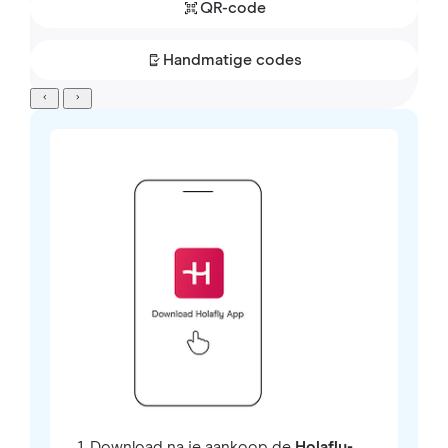
QR-code
Handmatige codes
1. Download na je aankoop de
Holafly-