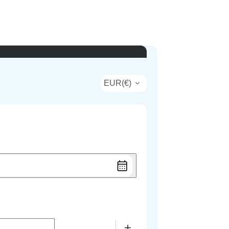
EUR
(
€
)