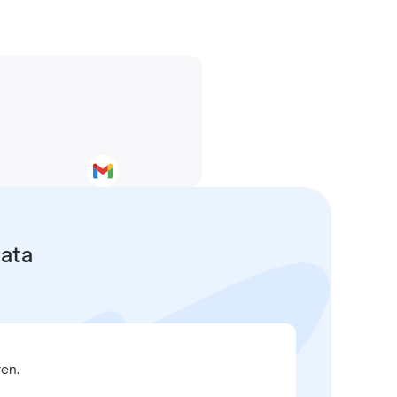
data
en.