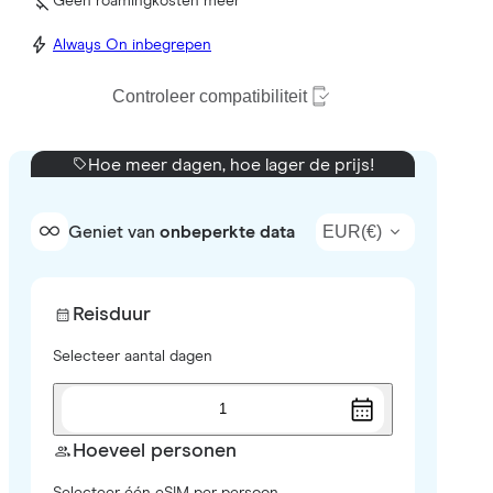
Geen roamingkosten meer
Always On inbegrepen
Controleer compatibiliteit
Hoe meer dagen, hoe lager de prijs!
EUR
(
€
)
Geniet van
onbeperkte data
Reisduur
Selecteer aantal dagen
1
Hoeveel personen
Selecteer één eSIM per persoon