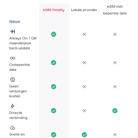
eSIM met
eSIM Holafly
Lokale provider
beperkte data
Nieuw
Always On: 1 GB
maandelijkse
back-updata
Onbeperkte
data
Geen
verborgen
kosten
Directe
verbinding
Snelle en