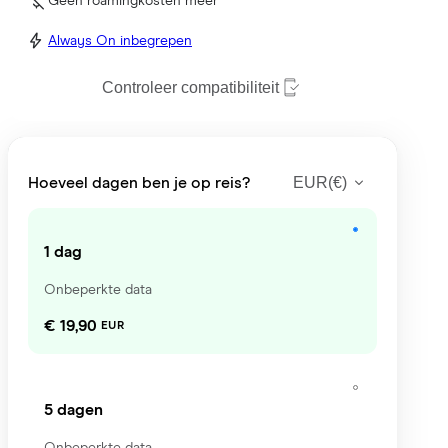
Geen roamingkosten meer
Always On inbegrepen
Controleer compatibiliteit
EUR
(
€
)
Hoeveel dagen ben je op reis?
1 dag
Onbeperkte data
€ 19,90
EUR
5 dagen
Onbeperkte data