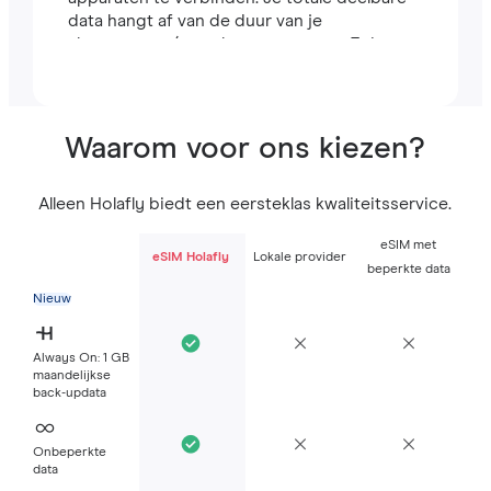
data hangt af van de duur van je
abonnement (een abonnement van 7 dagen
bevat bijvoorbeeld 7 GB).
Waarom voor ons kiezen?
Alleen Holafly biedt een eersteklas kwaliteitsservice.
eSIM met
eSIM Holafly
Lokale provider
beperkte data
Nieuw
Always On: 1 GB
maandelijkse
back-updata
Onbeperkte
data