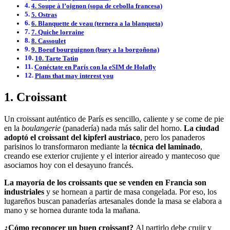
4. Soupe à l’oignon (sopa de cebolla francesa)
5. Ostras
6. Blanquette de veau (ternera a la blanqueta)
7. Quiche lorraine
8. Cassoulet
9. Boeuf bourguignon (buey a la borgoñona)
10. Tarte Tatin
Conéctate en París con la eSIM de Holafly
Plans that may interest you
1. Croissant
Un croissant auténtico de París es sencillo, caliente y se come de pie
en la
boulangerie
(panadería) nada más salir del horno.
La ciudad
adoptó el croissant del kipferl austriaco
, pero los panaderos
parisinos lo transformaron mediante la
técnica del laminado
,
creando ese exterior crujiente y el interior aireado y mantecoso que
asociamos hoy con el desayuno francés.
La mayoría de los croissants que se venden en Francia son
industriales
y se hornean a partir de masa congelada. Por eso, los
lugareños buscan panaderías artesanales donde la masa se elabora a
mano y se hornea durante toda la mañana.
¿Cómo reconocer un buen croissant?
Al partirlo debe crujir y