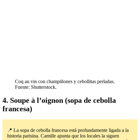
Coq au vin con champiñones y cebollitas perladas.
Fuente: Shutterstock.
4. Soupe à l’oignon (sopa de cebolla
francesa)
📍 La sopa de cebolla francesa está profundamente ligada a la
historia parisina. Camille apunta que los locales la siguen