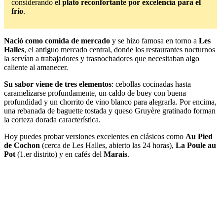
considerando
el plato reconfortante por excelencia para el
frío
.
Nació como comida de mercado
y se hizo famosa en torno a
Les
Halles
, el antiguo mercado central, donde los restaurantes nocturnos
la servían a trabajadores y trasnochadores que necesitaban algo
caliente al amanecer.
Su sabor viene de tres elementos
: cebollas cocinadas hasta
caramelizarse profundamente, un caldo de buey con buena
profundidad y un chorrito de vino blanco para alegrarla. Por encima,
una rebanada de baguette tostada y queso Gruyère gratinado forman
la corteza dorada característica.
Hoy puedes probar versiones excelentes en clásicos como
Au Pied
de Cochon
(cerca de Les Halles, abierto las 24 horas),
La Poule au
Pot
(1.er distrito) y en cafés del
Marais
.