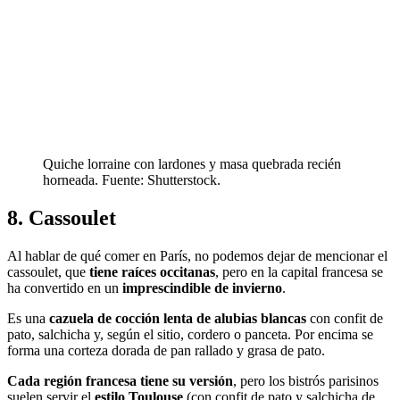
Quiche lorraine con lardones y masa quebrada recién
horneada. Fuente: Shutterstock.
8. Cassoulet
Al hablar de qué comer en París, no podemos dejar de mencionar el
cassoulet, que
tiene raíces occitanas
, pero en la capital francesa se
ha convertido en un
imprescindible de invierno
.
Es una
cazuela de cocción lenta de alubias blancas
con confit de
pato, salchicha y, según el sitio, cordero o panceta. Por encima se
forma una corteza dorada de pan rallado y grasa de pato.
Cada región francesa tiene su versión
, pero los bistrós parisinos
suelen servir el
estilo Toulouse
(con confit de pato y salchicha de