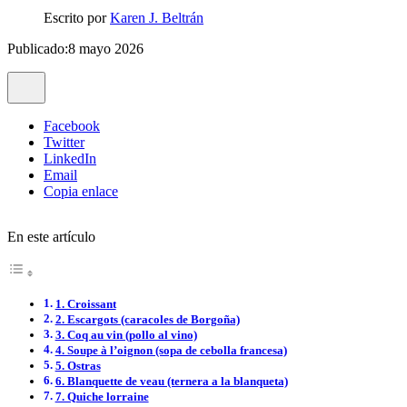
Escrito por
Karen J. Beltrán
Publicado:8 mayo 2026
Facebook
Twitter
LinkedIn
Email
Copia enlace
En este artículo
1. Croissant
2. Escargots (caracoles de Borgoña)
3. Coq au vin (pollo al vino)
4. Soupe à l’oignon (sopa de cebolla francesa)
5. Ostras
6. Blanquette de veau (ternera a la blanqueta)
7. Quiche lorraine