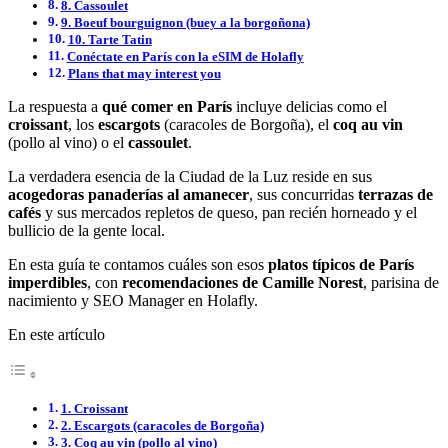
8. Cassoulet
9. Boeuf bourguignon (buey a la borgoñona)
10. Tarte Tatin
Conéctate en París con la eSIM de Holafly
Plans that may interest you
La respuesta a
qué comer en París
incluye delicias como el
croissant
, los
escargots
(caracoles de Borgoña), el
coq au vin
(pollo al vino) o el
cassoulet
.
La verdadera esencia de la Ciudad de la Luz reside en sus
acogedoras panaderías al amanecer
, sus concurridas
terrazas de
cafés
y sus mercados repletos de queso, pan recién horneado y el
bullicio de la gente local.
En esta guía te contamos cuáles son esos
platos típicos de París
imperdibles
, con
recomendaciones de Camille Norest
, parisina de
nacimiento y SEO Manager en Holafly.
En este artículo
1. Croissant
2. Escargots (caracoles de Borgoña)
3. Coq au vin (pollo al vino)