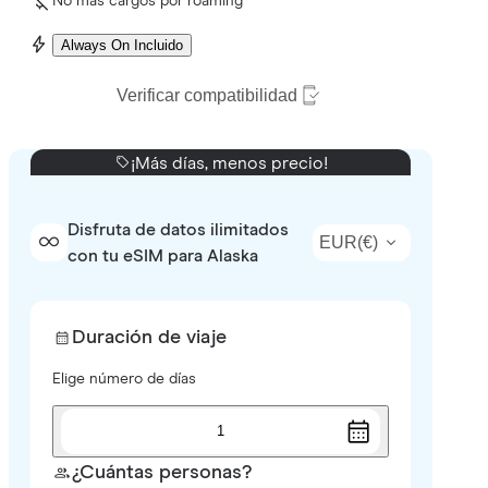
No más cargos por roaming
Always On Incluido
Verificar compatibilidad
¡Más días, menos precio!
Disfruta de datos ilimitados
EUR
(
€
)
con tu eSIM para Alaska
Duración de viaje
Elige número de días
1
¿Cuántas personas?