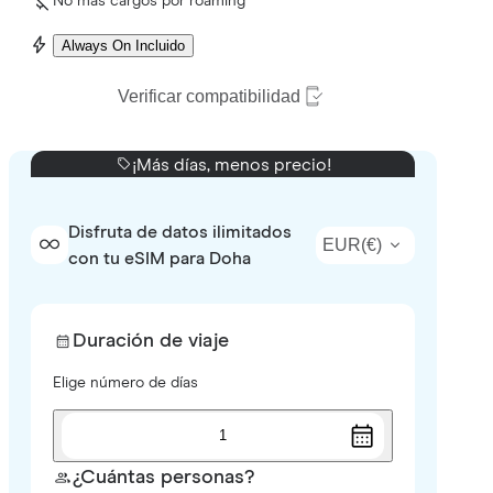
No más cargos por roaming
Always On Incluido
Verificar compatibilidad
¡Más días, menos precio!
Disfruta de datos ilimitados
EUR
(
€
)
con tu eSIM para Doha
Duración de viaje
Elige número de días
1
¿Cuántas personas?